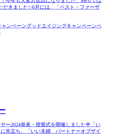
！今年も大変お世話になりました。MFUでは
ただきました✨6月には、「ベスト・ファーザ
キャンペーン
グッドエイジングキャンペーン
ベ
事
ー
ー2024発表・授賞式を開催しました🌹「い
」に先立ち、「いい夫婦 パートナーオブザイ