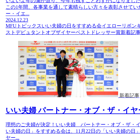
いよいよ年の瀬が迫り、今年も残すことわずかになりました
この1年間、各事業を通して素晴らしい方々を表彰させてい
ー・イエ...
2024.12.23
MFUトピックス
いい夫婦の日をすすめる会
イエローリボン
ストデビュタントオブザイヤー
ベストドレッサー賞
新着記
新着記事
いい夫婦 パートナー・オブ・ザ・イヤ
理想のご夫婦が決定！いい夫婦 パートナー・オブ・ザ・イヤ
い夫婦の日」をすすめる会は、11月22日の「いい夫婦の日
ヤー...