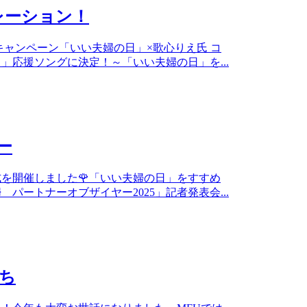
レーション！
」キャンペーン「いい夫婦の日」×歌心りえ氏 コ
応援ソングに決定！～「いい夫婦の日」を...
ー
式を開催しました🌹「いい夫婦の日」をすすめ
パートナーオブザイヤー2025」記者発表会...
たち