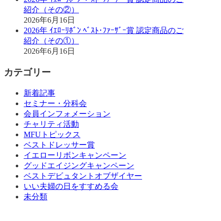
紹介（その②）
2026年6月16日
2026年 ｲｴﾛｰﾘﾎﾞﾝ ﾍﾞｽﾄ･ﾌｧｰｻﾞｰ賞 認定商品のご
紹介（その①）
2026年6月16日
カテゴリー
新着記事
セミナー・分科会
会員インフォメーション
チャリティ活動
MFUトピックス
ベストドレッサー賞
イエローリボンキャンペーン
グッドエイジングキャンペーン
ベストデビュタントオブザイヤー
いい夫婦の日をすすめる会
未分類