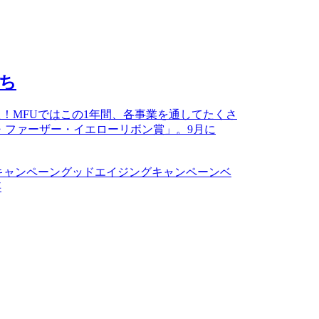
たち
！MFUではこの1年間、各事業を通してたくさ
・ファーザー・イエローリボン賞」。9月に
キャンペーン
グッドエイジングキャンペーン
ベ
事