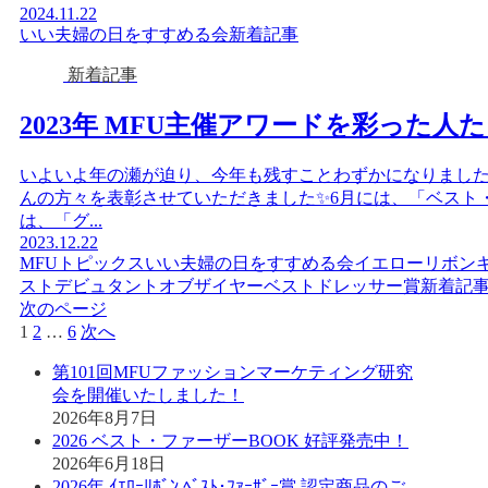
2024.11.22
いい夫婦の日をすすめる会
新着記事
新着記事
2023年 MFU主催アワードを彩った人
いよいよ年の瀬が迫り、今年も残すことわずかになりました
んの方々を表彰させていただきました✨6月には、「ベスト
は、「グ...
2023.12.22
MFUトピックス
いい夫婦の日をすすめる会
イエローリボン
ストデビュタントオブザイヤー
ベストドレッサー賞
新着記
次のページ
1
2
…
6
次へ
第101回MFUファッションマーケティング研究
会を開催いたしました！
2026年8月7日
2026 ベスト・ファーザーBOOK 好評発売中！
2026年6月18日
2026年 ｲｴﾛｰﾘﾎﾞﾝ ﾍﾞｽﾄ･ﾌｧｰｻﾞｰ賞 認定商品のご