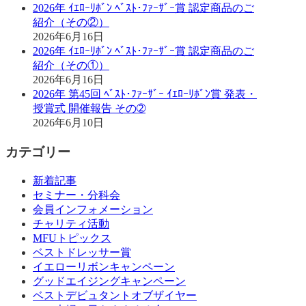
2026年 ｲｴﾛｰﾘﾎﾞﾝ ﾍﾞｽﾄ･ﾌｧｰｻﾞｰ賞 認定商品のご
紹介（その②）
2026年6月16日
2026年 ｲｴﾛｰﾘﾎﾞﾝ ﾍﾞｽﾄ･ﾌｧｰｻﾞｰ賞 認定商品のご
紹介（その①）
2026年6月16日
2026年 第45回 ﾍﾞｽﾄ･ﾌｧｰｻﾞｰ ｲｴﾛｰﾘﾎﾞﾝ賞 発表・
授賞式 開催報告 その➁
2026年6月10日
カテゴリー
新着記事
セミナー・分科会
会員インフォメーション
チャリティ活動
MFUトピックス
ベストドレッサー賞
イエローリボンキャンペーン
グッドエイジングキャンペーン
ベストデビュタントオブザイヤー