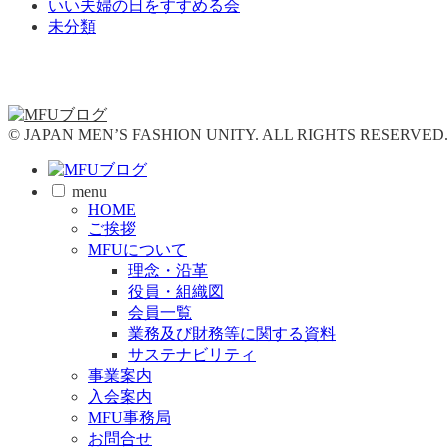
いい夫婦の日をすすめる会
未分類
© JAPAN MEN’S FASHION UNITY. ALL RIGHTS RESERVED.
menu
HOME
ご挨拶
MFUについて
理念・沿革
役員・組織図
会員一覧
業務及び財務等に関する資料
サステナビリティ
事業案内
入会案内
MFU事務局
お問合せ