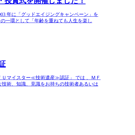
発表・授賞式を開催しました！
03 年に「グッドエイジングキャンペーン」を
ンの一環として「年齢を重ねても人生を楽し
証
Ｕマイスター≪技術遺産≫認証」 では 、ＭＦ
な技術、知識、見識をお持ちの技術者あるいは