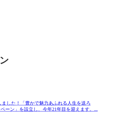
ン
たしました！「豊かで魅力あふれる人生を送ろ
ペーン」を設立し、今年21年目を迎えます。...