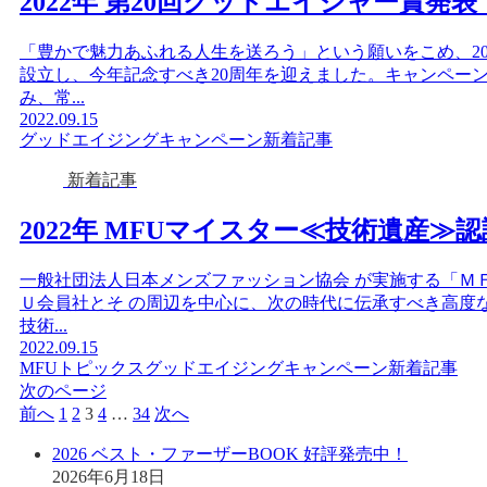
2022年 第20回グッドエイジャー賞
「豊かで魅力あふれる人生を送ろう」という願いをこめ、20
設立し、今年記念すべき20周年を迎えました。キャンペー
み、常...
2022.09.15
グッドエイジングキャンペーン
新着記事
新着記事
2022年 MFUマイスター≪技術遺産≫認
一般社団法人日本メンズファッション協会 が実施する「ＭＦ
Ｕ会員社とそ の周辺を中心に、次の時代に伝承すべき高度
技術...
2022.09.15
MFUトピックス
グッドエイジングキャンペーン
新着記事
次のページ
前へ
1
2
3
4
…
34
次へ
2026 ベスト・ファーザーBOOK 好評発売中！
2026年6月18日