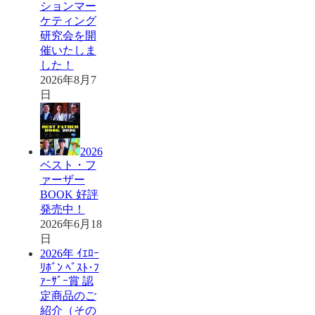
ションマー
ケティング
研究会を開
催いたしま
した！
2026年8月7
日
2026
ベスト・フ
ァーザー
BOOK 好評
発売中！
2026年6月18
日
2026年 ｲｴﾛｰ
ﾘﾎﾞﾝ ﾍﾞｽﾄ･ﾌ
ｧｰｻﾞｰ賞 認
定商品のご
紹介（その