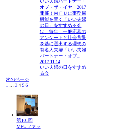
いい夫婦パートナー・
オブ・ザ・イヤー2017
開催！ＭＦＵに事務局
機能を置く「いい夫婦
の日」をすすめる会
は、毎年、一般応募の
アンケートと社会背景
を基に選出する理想の
有名人夫婦「いい夫婦
パートナー・オブ...
2017.11.14
いい夫婦の日をすすめ
る会
次のページ
前
1
…
3
4
5
6
次
へ
へ
第101回
MFUファッ