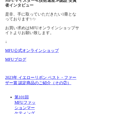
MFUマイスター≪技術遺産≫認証 受賞
者インタビュー
是非、手に取っていただきたい1冊とな
っております✨✨
お買い求めは
MFUオンライン
ショップ
サ
イト
よりお願い致します。
↓
MFU公式オンラインショップ
MFUブログ
2023年 イエローリボン ベスト・ファー
ザー賞 認定商品のご紹介（その②）
第101回
MFUファッ
ションマー
ケティング