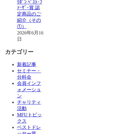
ﾘﾎﾞﾝ ﾍﾞｽﾄ･ﾌ
ｧｰｻﾞｰ賞 認
定商品のご
紹介（その
①）
2026年6月16
日
カテゴリー
新着記事
セミナー・
分科会
会員インフ
ォメーショ
ン
チャリティ
活動
MFUトピッ
クス
ベストドレ
ッサー賞