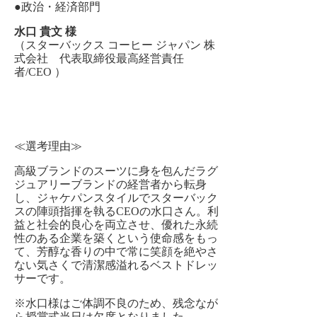
●政治・経済部門
水口 貴文 様
（スターバックス コーヒー ジャパン 株
式会社 代表取締役最高経営責任
者/CEO ）
≪選考理由≫
高級ブランドのスーツに身を包んだラグ
ジュアリーブランドの経営者から転身
し、ジャケパンスタイルでスターバック
スの陣頭指揮を執るCEOの水口さん。利
益と社会的良心を両立させ、優れた永続
性のある企業を築くという使命感をもっ
て、芳醇な香りの中で常に笑顔を絶やさ
ない気さくで清潔感溢れるベストドレッ
サーです。
※水口様はご体調不良のため、残念なが
ら授賞式当日は欠席となりました。