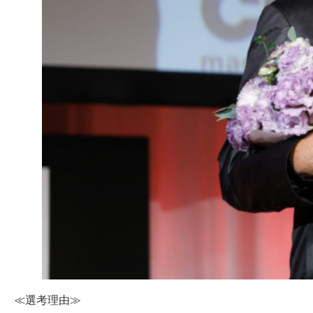
≪選考理由≫