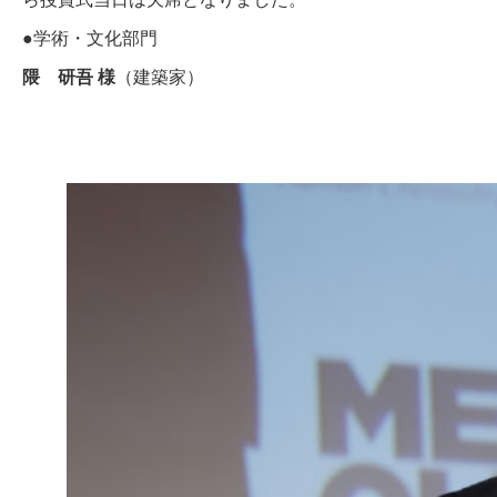
●学術・文化部門
隈 研吾 様
（建築家）