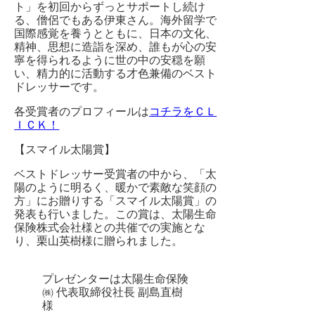
ト」を初回からずっとサポートし続け
る、僧侶でもある伊東さん。海外留学で
国際感覚を養うとともに、日本の文化、
精神、思想に造詣を深め、誰もが心の安
寧を得られるように世の中の安穏を願
い、精力的に活動する才色兼備のベスト
ドレッサーです。
各受賞者のプロフィールは
コチラをＣＬ
ＩＣＫ！
【スマイル太陽賞】
ベストドレッサー受賞者の中から、「太
陽のように明るく、暖かで素敵な笑顔の
方」にお贈りする「スマイル太陽賞」の
発表も行いました。この賞は、太陽生命
保険株式会社様との共催での実施とな
り、栗山英樹様に贈られました。
プレゼンターは太陽生命保険
㈱ 代表取締役社長 副島直樹
様