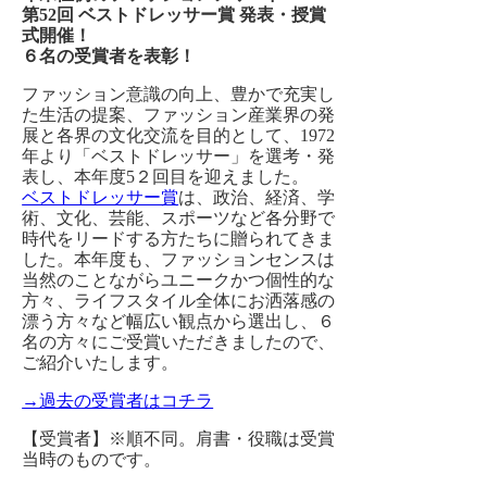
第52回 ベストドレッサー賞 発表・授賞
式開催！
６名の受賞者を表彰！
ファッション意識の向上、豊かで充実し
た生活の提案、ファッション産業界の発
展と各界の文化交流を目的として、1972
年より「ベストドレッサー」を選考・発
表し、本年度5２回目を迎えました。
ベストドレッサー賞
は、政治、経済、学
術、文化、芸能、スポーツなど各分野で
時代をリードする方たちに贈られてきま
した。本年度も、ファッションセンスは
当然のことながらユニークかつ個性的な
方々、ライフスタイル全体にお洒落感の
漂う方々など幅広い観点から選出し、６
名の方々にご受賞いただきましたので、
ご紹介いたします。
→過去の受賞者はコチラ
【受賞者】※順不同。肩書・役職は受賞
当時のものです。