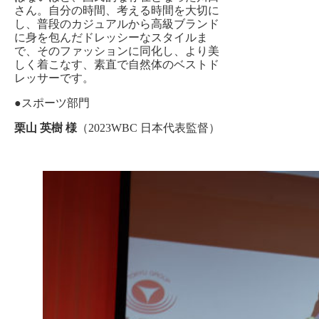
さん。自分の時間、考える時間を大切に
し、普段のカジュアルから高級ブランド
に身を包んだドレッシーなスタイルま
で、そのファッションに同化し、より美
しく着こなす、素直で自然体のベストド
レッサーです。
●スポーツ部門
栗山 英樹 様
（2023WBC 日本代表監督）