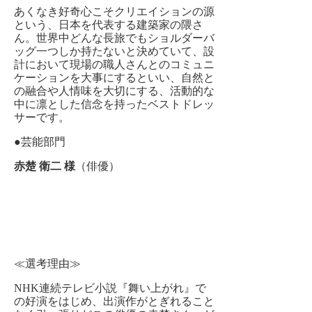
あくなき好奇心こそクリエイションの源
という、日本を代表する建築家の隈さ
ん。世界中どんな長旅でもショルダーバ
ッグ一つしか持たないと決めていて、設
計において現場の職人さんとのコミュニ
ケーションを大事にするといい、自然と
の融合や人情味を大切にする、活動的な
中に凛とした信念を持ったベストドレッ
サーです。
●芸能部門
赤楚 衛二 様
（俳優）
≪選考理由≫
NHK連続テレビ小説『舞い上がれ』で
の好演をはじめ、出演作がとぎれること