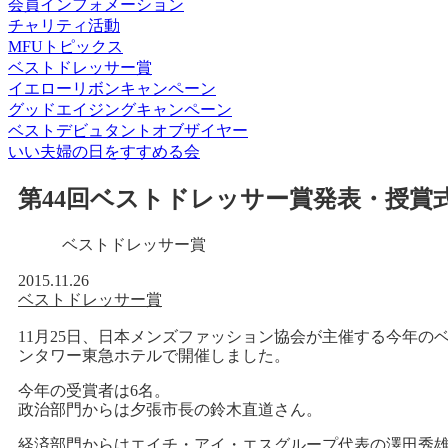
会員インフォメーション
チャリティ活動
MFUトピックス
ベストドレッサー賞
イエローリボンキャンペーン
グッドエイジングキャンペーン
ベストデビュタントオブザイヤー
いい夫婦の日をすすめる会
第44回ベストドレッサー賞発表・授賞
ベストドレッサー賞
2015.11.26
ベストドレッサー賞
11月25日、日本メンズファッション協会が主催する今年の
ンタワー東急ホテルで開催しました。
今年の受賞者は6名。
政治部門からは夕張市長の鈴木直道さん。
経済部門からはエイチ・アイ・エスグループ代表の澤田秀