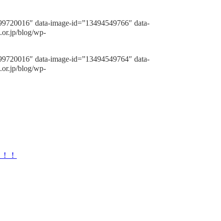
099720016″ data-image-id=”13494549766″ data-
.or.jp/blog/wp-
099720016″ data-image-id=”13494549764″ data-
.or.jp/blog/wp-
た！！