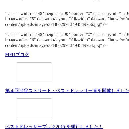
” alt=”” width=”448″ height=”299″ border=”0″ data-entry-id=”12
image-order=”5″ data-amb-layout=”fill-width” data-src=”https://mfu
content/uploads/image/o0448029913494549766.jpg” />
” alt=”” width=”448″ height=”299″ border=”0″ data-entry-id=”12
image-order=”6″ data-amb-layout=”fill-width” data-src=”https://mfu
content/uploads/image/o0448029913494549764.jpg” />
MFUブログ
第４回渋谷ストリート・ベストドレッサー賞を開催しまし
ベストドレッサーブック2015 を発行しました！