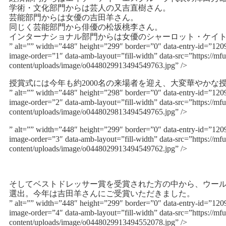
学術・文化部門からは芸人の又吉直樹さん。
芸能部門からは女優の吉田羊さん。
同じく芸能部門から俳優の松坂桃李さん。
インターナショナル部門からは女優のシャーロット・ケイ
” alt=”” width=”448″ height=”299″ border=”0″ data-entry-id=”12
image-order=”1″ data-amb-layout=”fill-width” data-src=”https://mfu
content/uploads/image/o0448029913494549763.jpg” />
授賞式には今年も約2000名の来場者を迎え、大変華やかな
” alt=”” width=”448″ height=”298″ border=”0″ data-entry-id=”12
image-order=”2″ data-amb-layout=”fill-width” data-src=”https://mfu
content/uploads/image/o0448029813494549765.jpg” />
” alt=”” width=”448″ height=”299″ border=”0″ data-entry-id=”12
image-order=”3″ data-amb-layout=”fill-width” data-src=”https://mfu
content/uploads/image/o0448029913494549762.jpg” />
そしてベストドレッサー賞を受賞された方の中から、ウー
選出。今年は吉田羊さんにご受賞いただきました。
” alt=”” width=”448″ height=”299″ border=”0″ data-entry-id=”12
image-order=”4″ data-amb-layout=”fill-width” data-src=”https://mfu
content/uploads/image/o0448029913494552078.jpg” />