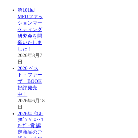
第101回
MFUファッ
ションマー
ケティング
研究会を開
催いたしま
した！
2026年8月7
日
2026 ベス
ト・ファー
ザーBOOK
好評発売
中！
2026年6月18
日
2026年 ｲｴﾛｰ
ﾘﾎﾞﾝ ﾍﾞｽﾄ･ﾌ
ｧｰｻﾞｰ賞 認
定商品のご