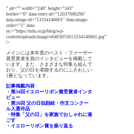
” alt=”” width=”248″ height=”343″
border=”0″ data-entry-id=”12037690296″
data-image-id=”13334140601″ data-image-
order=”1″ data-
src=”https://mfu.or.jp/blog/wp-
content/uploads/image/o0403053613334140601.jpg”
/>
メインには本年度のベスト・ファーザー
賞受賞者全員のインタビューを掲載して
います。また、さまざまな特集も組んで
おり、父の日を堪能するのにふさわしい
1冊となっています。
記事掲載内容
・第34回イエローリボン賞受賞者インタ
ビュー
・第26回 父の日似顔絵・作文コンクー
ル入選作品
・特集「父の日」を家族でおしゃれに過
ごす
・イエローリボン賞を振り返る