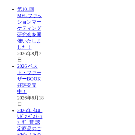
第101回
MFUファッ
ションマー
ケティング
研究会を開
催いたしま
した！
2026年8月7
日
2026 ベス
ト・ファー
ザーBOOK
好評発売
中！
2026年6月18
日
2026年 ｲｴﾛｰ
ﾘﾎﾞﾝ ﾍﾞｽﾄ･ﾌ
ｧｰｻﾞｰ賞 認
定商品のご
紹介（その