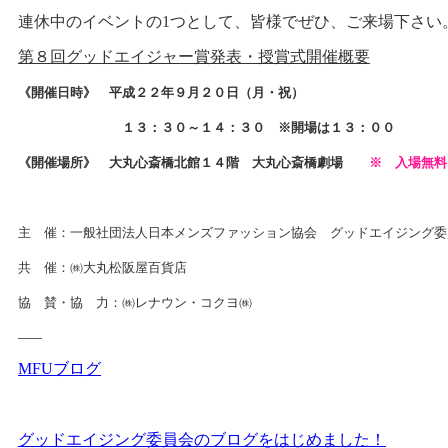
連休中のイベントの1つとして、皆様でぜひ、ご来場下さい
第８回グッドエイジャー賞発表・授賞式開催概要
《開催日時》 平成２２年９月２０日（月・祝）
１３：３０～１４：３０
※開場は１３：００
《開催場所》 大丸心斎橋北館１４階 大丸心斎橋劇場
※ 入場無料
主 催：一般社団法人日本メンズファッション協会 グッドエイジング委
共 催：㈱大丸松阪屋百貨店
協 賛・協 力：㈱レナウン・コクヨ㈱
—–
MFUブログ
グッドエイジング委員会のブログをはじめました！